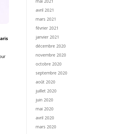
mai 2021
avril 2021
mars 2021
février 2021
janvier 2021
aris
décembre 2020
novembre 2020
our
octobre 2020
septembre 2020
août 2020
juillet 2020
juin 2020
mai 2020
avril 2020
mars 2020