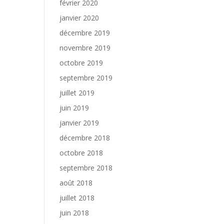
février 2020
janvier 2020
décembre 2019
novembre 2019
octobre 2019
septembre 2019
juillet 2019
juin 2019
janvier 2019
décembre 2018
octobre 2018
septembre 2018
août 2018
juillet 2018
juin 2018