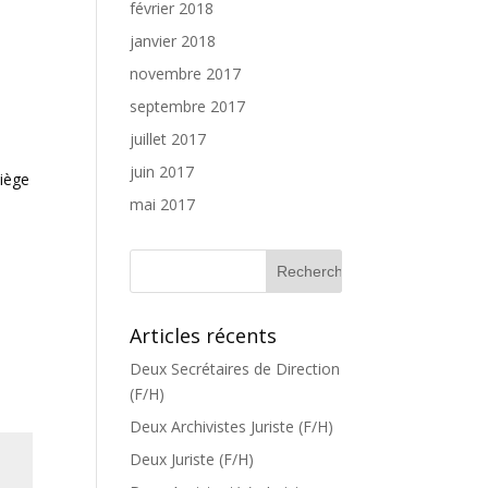
février 2018
janvier 2018
novembre 2017
septembre 2017
juillet 2017
juin 2017
siège
mai 2017
Articles récents
Deux Secrétaires de Direction
(F/H)
Deux Archivistes Juriste (F/H)
Deux Juriste (F/H)