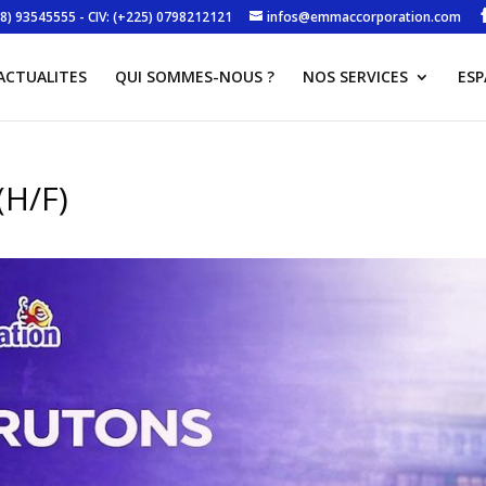
8) 93545555 - CIV: (+225) 0798212121
infos@emmaccorporation.com
ACTUALITES
QUI SOMMES-NOUS ?
NOS SERVICES
ESP
(H/F)