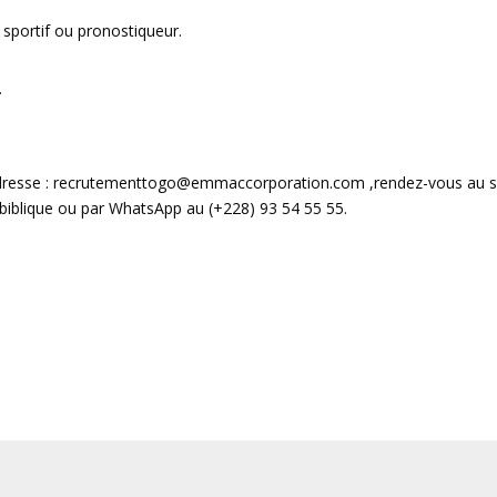
sportif ou pronostiqueur.
.
 l’adresse : recrutementtogo@emmaccorporation.com ,rendez-vous au 
biblique ou par WhatsApp au (+228) 93 54 55 55.