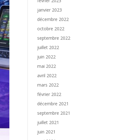
février 2023
janvier 2023
décembre 2022
octobre 2022
septembre 2022
juillet 2022
juin 2022
mai 2022
avril 2022
mars 2022
février 2022
décembre 2021
septembre 2021
juillet 2021
juin 2021