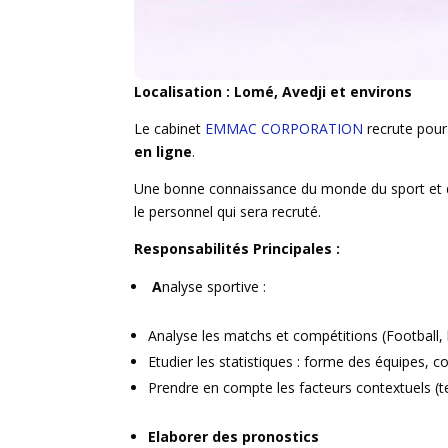
Localisation : Lomé, Avedji et environs
Le cabinet
EMMAC CORPORATION
recrute pour
en ligne
.
Une bonne connaissance du monde du sport et d
le personnel qui sera recruté.
Responsabilités Principales :
A
nalyse sportive :
Analyse les matchs et compétitions (Football, b
Etudier les statistiques : forme des équipes, c
Prendre en compte les facteurs contextuels (te
Elaborer des pronostics