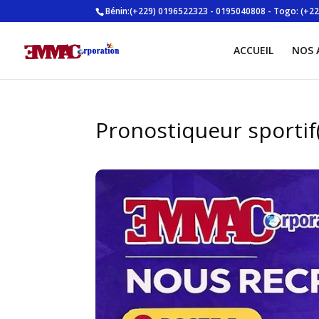
Bénin:(+229) 0196522323 - 0195040808 - Togo: (+22
ACCUEIL
NOS 
Pronostiqueur sportif