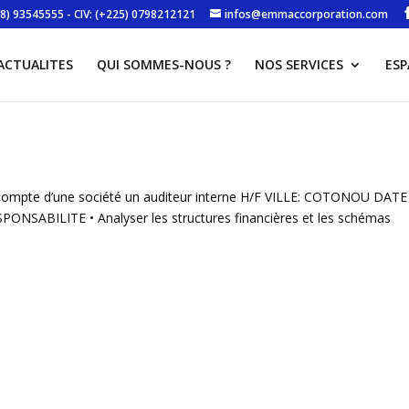
8) 93545555 - CIV: (+225) 0798212121
infos@emmaccorporation.com
ACTUALITES
QUI SOMMES-NOUS ?
NOS SERVICES
ESP
 compte d’une société un auditeur interne H/F VILLE: COTONOU DATE
ONSABILITE • Analyser les structures financières et les schémas