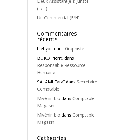
Deux Assistant(e)s Juriste
(F/H)
Un Commercial (F/H)
Commentaires
récents
hiehype
dans
Graphiste
BOKO Pierre
dans
Responsable Ressource
Humaine
SALAMI Fataï
dans
Secrétaire
Comptable
Mivéhin bio
dans
Comptable
Magasin
Mivéhin bio
dans
Comptable
Magasin
Catégories