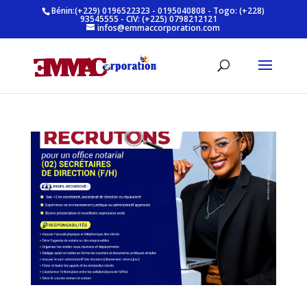
Bénin:(+229) 0196522323 - 0195040808 - Togo: (+228)
93545555 - CIV: (+225) 0798212121
infos@emmaccorporation.com