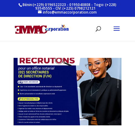
Bénin:(+229) 0196522323 - 0195040808 - Togo: (+228)
93545555 - CIV: (+225) 0798212121
infos@emmaccorporation.com